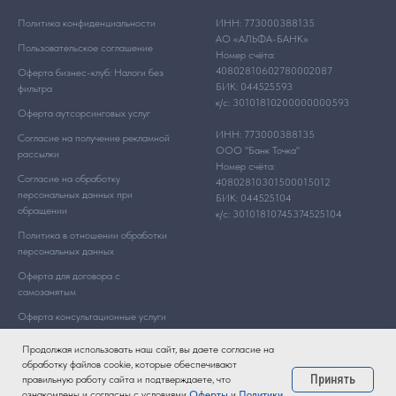
Политика конфиденциальности
ИНН: 773000388135
АО «АЛЬФА-БАНК»
Пользовательское соглашение
Номер счёта:
40802810602780002087
Оферта бизнес-клуб: Налоги без
БИК: 044525593
фильтра
к/с: 30101810200000000593
Оферта аутсорсинговых услуг
ИНН: 773000388135
Согласие на получение рекламной
ООО "Банк Точка"
рассылки
Номер счёта:
Согласие на обработку
40802810301500015012
персональных данных при
БИК: 044525104
обращении
к/с: 30101810745374525104
Политика в отношении обработки
персональных данных
Оферта для договора с
самозанятым
Оферта консультационные услуги
Продолжая использовать наш сайт, вы даете согласие на
обработку файлов cookie, которые обеспечивают
Принять
правильную работу сайта и подтверждаете, что
ознакомлены и согласны с условиями
Оферты
и
Политики