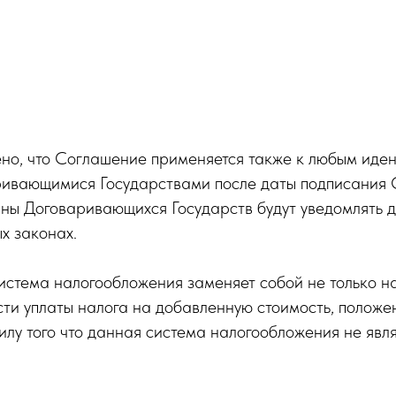
ено, что Соглашение применяется также к любым иде
аривающимися Государствами после даты подписания 
ны Договаривающихся Государств будут уведомлять д
х законах.
стема налогообложения заменяет собой не только на
сти уплаты налога на добавленную стоимость, полож
илу того что данная система налогообложения не явл