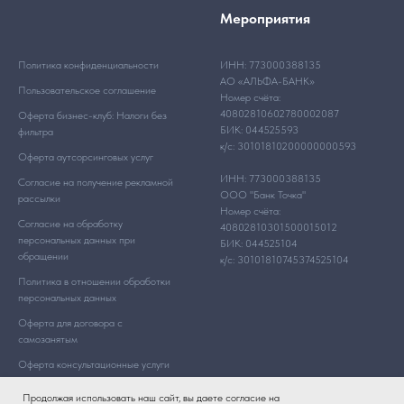
Мероприятия
Политика конфиденциальности
ИНН: 773000388135
АО «АЛЬФА-БАНК»
Пользовательское соглашение
Номер счёта:
40802810602780002087
Оферта бизнес-клуб: Налоги без
БИК: 044525593
фильтра
к/с: 30101810200000000593
Оферта аутсорсинговых услуг
ИНН: 773000388135
Согласие на получение рекламной
ООО "Банк Точка"
рассылки
Номер счёта:
Согласие на обработку
40802810301500015012
персональных данных при
БИК: 044525104
обращении
к/с: 30101810745374525104
Политика в отношении обработки
персональных данных
Оферта для договора с
самозанятым
Оферта консультационные услуги
Продолжая использовать наш сайт, вы даете согласие на