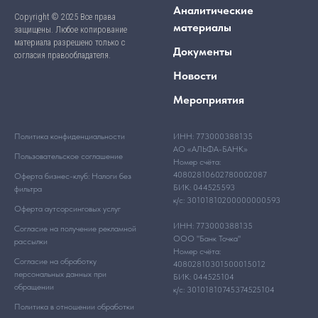
Аналитические
Copyright © 2025 Все права
материалы
защищены. Любое копирование
материала разрешено только с
Документы
согласия правообладателя.
Новости
Мероприятия
Политика конфиденциальности
ИНН: 773000388135
АО «АЛЬФА-БАНК»
Пользовательское соглашение
Номер счёта:
40802810602780002087
Оферта бизнес-клуб: Налоги без
БИК: 044525593
фильтра
к/с: 30101810200000000593
Оферта аутсорсинговых услуг
ИНН: 773000388135
Согласие на получение рекламной
ООО "Банк Точка"
рассылки
Номер счёта:
Согласие на обработку
40802810301500015012
персональных данных при
БИК: 044525104
обращении
к/с: 30101810745374525104
Политика в отношении обработки