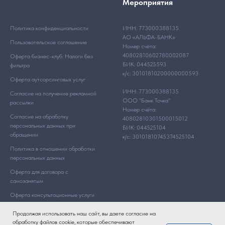
Мероприятия
Политика конфиденциальности
ИНН: 773000388135
АО «АЛЬФА-БАНК»
Пользовательское соглашение
Номер счёта:
40802810602780002087
Оферта бизнес-клуб: Налоги без
БИК: 044525593
фильтра
к/с: 30101810200000000593
Оферта аутсорсинговых услуг
ИНН: 773000388135
Согласие на получение рекламной
ООО "Банк Точка"
рассылки
Номер счёта:
Согласие на обработку
40802810301500015012
персональных данных при
БИК: 044525104
обращении
к/с: 30101810745374525104
Политика в отношении обработки
персональных данных
Оферта для договора с
самозанятым
Оферта консультационные услуги
Продолжая использовать наш сайт, вы даете согласие на
обработку файлов cookie, которые обеспечивают