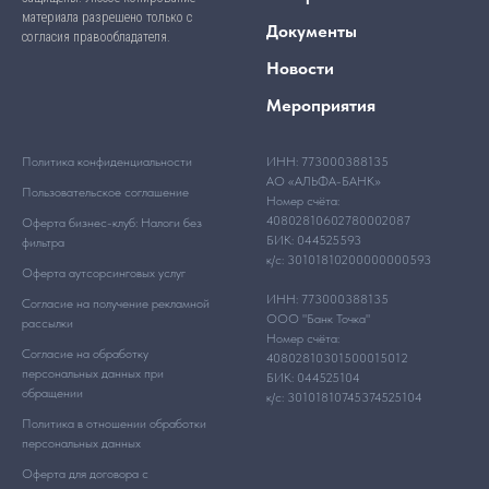
материала разрешено только с
Документы
согласия правообладателя.
Новости
Мероприятия
Политика конфиденциальности
ИНН: 773000388135
АО «АЛЬФА-БАНК»
Пользовательское соглашение
Номер счёта:
40802810602780002087
Оферта бизнес-клуб: Налоги без
БИК: 044525593
фильтра
к/с: 30101810200000000593
Оферта аутсорсинговых услуг
ИНН: 773000388135
Согласие на получение рекламной
ООО "Банк Точка"
рассылки
Номер счёта:
Согласие на обработку
40802810301500015012
персональных данных при
БИК: 044525104
обращении
к/с: 30101810745374525104
Политика в отношении обработки
персональных данных
Оферта для договора с