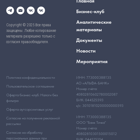
Главная
Бизнес-клуб
Аналитические
Copyright © 2025 Все права
материалы
защищены. Любое копирование
материала разрешено только с
Документы
согласия правообладателя.
Новости
Мероприятия
Политика конфиденциальности
ИНН: 773000388135
АО «АЛЬФА-БАНК»
Пользовательское соглашение
Номер счёта:
40802810602780002087
Оферта бизнес-клуб: Налоги без
БИК: 044525593
фильтра
к/с: 30101810200000000593
Оферта аутсорсинговых услуг
ИНН: 773000388135
Согласие на получение рекламной
ООО "Банк Точка"
рассылки
Номер счёта:
Согласие на обработку
40802810301500015012
персональных данных при
БИК: 044525104