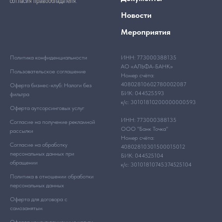
согласия правообладателя.
Новости
Мероприятия
Политика конфиденциальности
ИНН: 773000388135
АО «АЛЬФА-БАНК»
Пользовательское соглашение
Номер счёта:
40802810602780002087
Оферта бизнес-клуб: Налоги без
БИК: 044525593
фильтра
к/с: 30101810200000000593
Оферта аутсорсинговых услуг
ИНН: 773000388135
Согласие на получение рекламной
ООО "Банк Точка"
рассылки
Номер счёта:
Согласие на обработку
40802810301500015012
персональных данных при
БИК: 044525104
обращении
к/с: 30101810745374525104
Политика в отношении обработки
персональных данных
Оферта для договора с
самозанятым
Оферта консультационные услуги