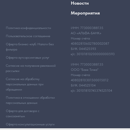
Новости
Мероприятия
Политика конфиденциальности
ИНН: 773000388135
АО «АЛЬФА-БАНК»
Пользовательское соглашение
Номер счёта:
40802810602780002087
Оферта бизнес-клуб: Налоги без
БИК: 044525593
фильтра
к/с: 30101810200000000593
Оферта аутсорсинговых услуг
ИНН: 773000388135
Согласие на получение рекламной
ООО "Банк Точка"
рассылки
Номер счёта:
Согласие на обработку
40802810301500015012
персональных данных при
БИК: 044525104
обращении
к/с: 30101810745374525104
Политика в отношении обработки
персональных данных
Оферта для договора с
самозанятым
Оферта консультационные услуги