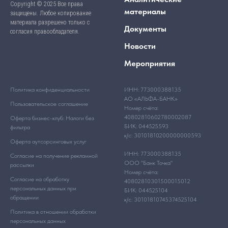
Copyright © 2025 Все права
материалы
защищены. Любое копирование
материала разрешено только с
Документы
согласия правообладателя.
Новости
Мероприятия
Политика конфиденциальности
ИНН: 773000388135
АО «АЛЬФА-БАНК»
Пользовательское соглашение
Номер счёта:
40802810602780002087
Оферта бизнес-клуб: Налоги без
БИК: 044525593
фильтра
к/с: 30101810200000000593
Оферта аутсорсинговых услуг
ИНН: 773000388135
Согласие на получение рекламной
ООО "Банк Точка"
рассылки
Номер счёта:
Согласие на обработку
40802810301500015012
персональных данных при
БИК: 044525104
обращении
к/с: 30101810745374525104
Политика в отношении обработки
персональных данных