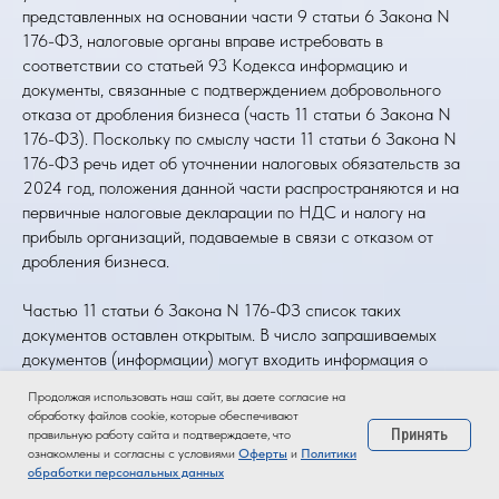
представленных на основании части 9 статьи 6 Закона N
176-ФЗ, налоговые органы вправе истребовать в
соответствии со статьей 93 Кодекса информацию и
документы, связанные с подтверждением добровольного
отказа от дробления бизнеса (часть 11 статьи 6 Закона N
176-ФЗ). Поскольку по смыслу части 11 статьи 6 Закона N
176-ФЗ речь идет об уточнении налоговых обязательств за
2024 год, положения данной части распространяются и на
первичные налоговые декларации по НДС и налогу на
прибыль организаций, подаваемые в связи с отказом от
дробления бизнеса.
Частью 11 статьи 6 Закона N 176-ФЗ список таких
документов оставлен открытым. В число запрашиваемых
документов (информации) могут входить информация о
составе участников группы, о лицах, осуществляющих
Продолжая использовать наш сайт, вы даете согласие на
контроль за деятельностью участников группы, пояснения
обработку файлов cookie, которые обеспечивают
относительно доходной и расходных частей налоговой
Принять
правильную работу сайта и подтверждаете, что
ознакомлены и согласны с условиями
Оферты
и
Политики
декларации, содержащей консолидированные показатели,
обработки персональных данных
иные пояснения налогоплательщика и т.п.