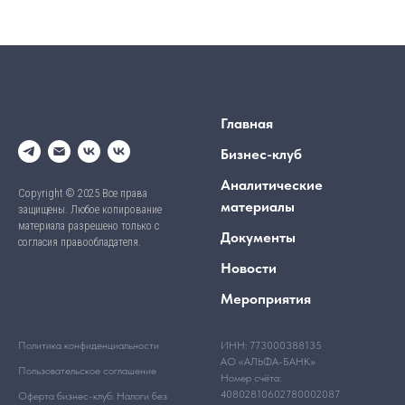
Главная
Бизнес-клуб
Аналитические
Copyright © 2025 Все права
материалы
защищены. Любое копирование
материала разрешено только с
Документы
согласия правообладателя.
Новости
Мероприятия
Политика конфиденциальности
ИНН: 773000388135
АО «АЛЬФА-БАНК»
Пользовательское соглашение
Номер счёта:
40802810602780002087
Оферта бизнес-клуб: Налоги без