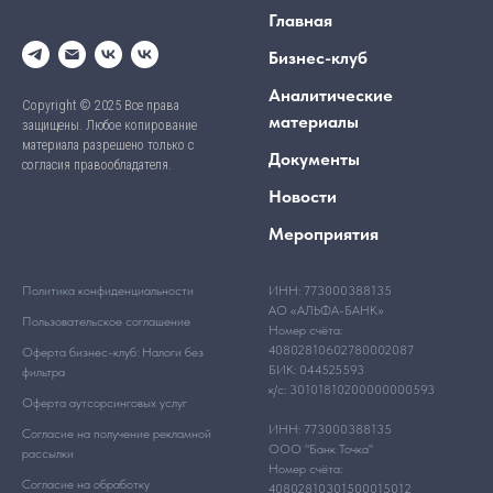
Главная
Бизнес-клуб
Аналитические
Copyright © 2025 Все права
материалы
защищены. Любое копирование
материала разрешено только с
Документы
согласия правообладателя.
Новости
Мероприятия
Политика конфиденциальности
ИНН: 773000388135
АО «АЛЬФА-БАНК»
Пользовательское соглашение
Номер счёта:
40802810602780002087
Оферта бизнес-клуб: Налоги без
БИК: 044525593
фильтра
к/с: 30101810200000000593
Оферта аутсорсинговых услуг
ИНН: 773000388135
Согласие на получение рекламной
ООО "Банк Точка"
рассылки
Номер счёта:
Согласие на обработку
40802810301500015012