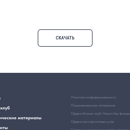
СКАЧАТЬ
я
Политика конфиденциальности
Пользовательское соглашение
-клуб
Оферта бизнес-клуб: Налоги без фильтр
ические материалы
Оферта аутсорсинговых услуг
нты
Согласие на получение рекламной расс