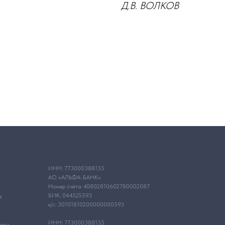
Д.В. ВОЛКОВ
ИНН: 773000388135
АО «АЛЬФА-БАНК»
Номер счёта: 40802810602780002087
БИК: 044525593
а
к/с: 30101810200000000593
ИНН: 773000388135
ылки