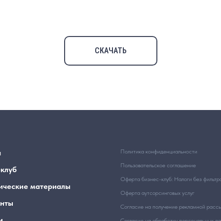
СКАЧАТЬ
я
Политика конфиденциальности
Пользовательское соглашение
-клуб
Оферта бизнес-клуб: Налоги без фильтр
ические материалы
Оферта аутсорсинговых услуг
нты
Согласие на получение рекламной расс
и
Согласие на обработку персональных д