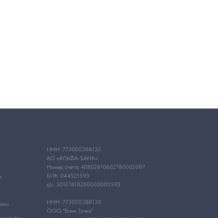
ИНН: 773000388135
АО «АЛЬФА-БАНК»
Номер счёта: 40802810602780002087
БИК: 044525593
а
к/с: 30101810200000000593
ИНН: 773000388135
ылки
ООО "Банк Точка"
анных при