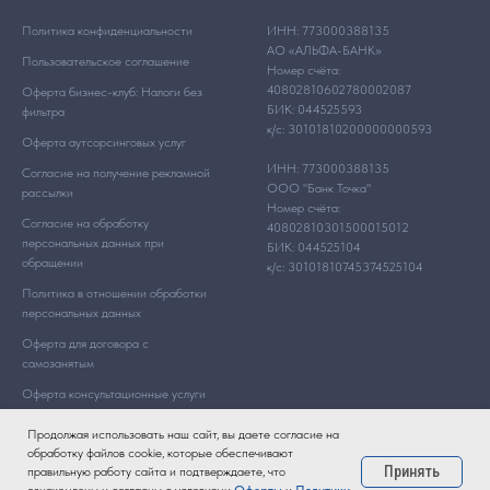
Политика конфиденциальности
ИНН: 773000388135
АО «АЛЬФА-БАНК»
Пользовательское соглашение
Номер счёта:
40802810602780002087
Оферта бизнес-клуб: Налоги без
БИК: 044525593
фильтра
к/с: 30101810200000000593
Оферта аутсорсинговых услуг
ИНН: 773000388135
Согласие на получение рекламной
ООО "Банк Точка"
рассылки
Номер счёта:
Согласие на обработку
40802810301500015012
персональных данных при
БИК: 044525104
обращении
к/с: 30101810745374525104
Политика в отношении обработки
персональных данных
Оферта для договора с
самозанятым
Оферта консультационные услуги
Продолжая использовать наш сайт, вы даете согласие на
обработку файлов cookie, которые обеспечивают
Принять
правильную работу сайта и подтверждаете, что