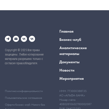
Главная
Бизнес-клуб
Аналитические
Copyright © 2025 Все права
материалы
защищены. Любое копирование
материала разрешено только с
Документы
согласия правообладателя.
Новости
Мероприятия
Политика конфиденциальности
ИНН: 773000388135
АО «АЛЬФА-БАНК»
Пользовательское соглашение
Номер счёта:
40802810602780002087
Оферта бизнес-клуб: Налоги без
БИК: 044525593
фильтра