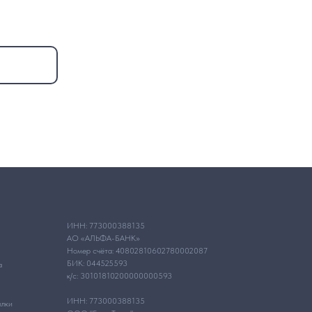
ИНН: 773000388135
АО «АЛЬФА-БАНК»
Номер счёта: 40802810602780002087
БИК: 044525593
а
к/с: 30101810200000000593
ИНН: 773000388135
ылки