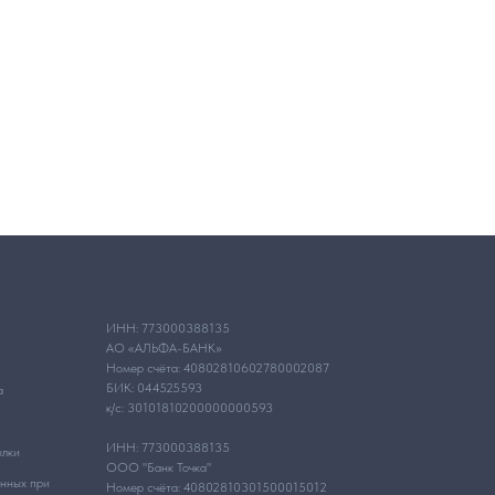
ИНН: 773000388135
АО «АЛЬФА-БАНК»
Номер счёта: 40802810602780002087
БИК: 044525593
а
к/с: 30101810200000000593
ИНН: 773000388135
ылки
ООО "Банк Точка"
анных при
Номер счёта: 40802810301500015012