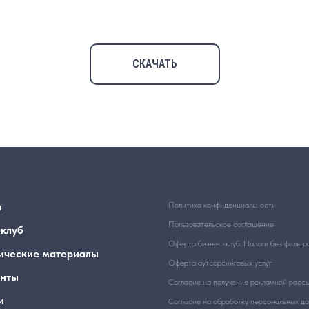
СКАЧАТЬ
я
Политика конфиденциальности
Пользовательское соглашение
-клуб
Оферта бизнес-клуб: Налоги без фильтр
ические материалы
Оферта аутсорсинговых услуг
нты
Согласие на получение рекламной расс
и
Согласие на обработку персональных д