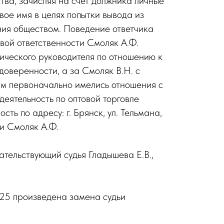
тва, зачисляя на счет должника личные
ое имя в целях попытки вывода из
ения обществом. Поведение ответчика
вой ответственности Смоляк А.Ф.
ического руководителя по отношению к
доверенности, а за Смоляк В.Н. с
ым первоначально имелись отношения с
еятельность по оптовой торговле
ь по адресу: г. Брянск, ул. Тельмана,
ти Смоляк А.Ф.
тельствующий судья Гладышева Е.В.,
025 произведена замена судьи