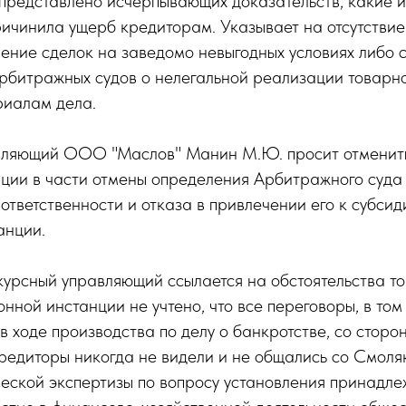
 представлено исчерпывающих доказательств, какие 
чинила ущерб кредиторам. Указывает на отсутствие д
ение сделок на заведомо невыгодных условиях либо 
 арбитражных судов о нелегальной реализации товар
риалам дела.
вляющий ООО "Маслов" Манин М.Ю. просит отменит
ции в части отмены определения Арбитражного суда 
тветственности и отказа в привлечении его к субсид
анции.
урсный управляющий ссылается на обстоятельства то
ной инстанции не учтено, что все переговоры, в том
 в ходе производства по делу о банкротстве, со сто
едиторы никогда не видели и не общались со Смоляк
еской экспертизы по вопросу установления принадле