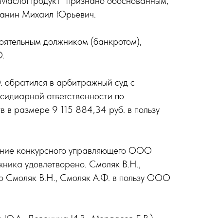
жМаслоПродукт" признано обоснованным,
Манин Михаил Юрьевич.
оятельным должником (банкротом),
.
 обратился в арбитражный суд с
сидиарной ответственности по
 в размере 9 115 884,34 руб. в пользу
ление конкурсного управляющего ООО
ника удовлетворено. Смоляк В.Н.,
о Смоляк В.Н., Смоляк А.Ф. в пользу ООО