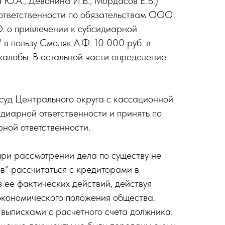
Ю.А., Девонина И.В., Мордасов Е.В.)
 ответственности по обязательствам ООО
. о привлечении к субсидиарной
в пользу Смоляк А.Ф. 10 000 руб. в
жалобы. В остальной части определение
суд Центрального округа с кассационной
идиарной ответственности и принять по
ной ответственности.
при рассмотрении дела по существу не
" рассчитаться с кредиторами в
з ее фактических действий, действуя
экономического положения общества.
ыписками с расчетного счета должника.