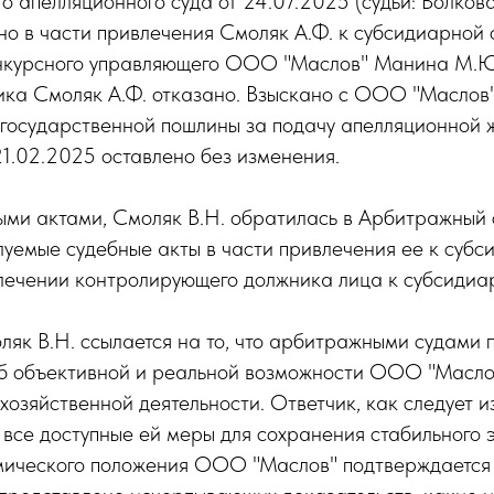
апелляционного суда от 24.07.2025 (судьи: Волкова 
но в части привлечения Смоляк А.Ф. к субсидиарной
онкурсного управляющего ООО "Маслов" Манина М.Ю
ика Смоляк А.Ф. отказано. Взыскано с ООО "Маслов" 
 государственной пошлины за подачу апелляционной 
1.02.2025 оставлено без изменения.
ыми актами, Смоляк В.Н. обратилась в Арбитражный 
луемые судебные акты в части привлечения ее к субс
влечении контролирующего должника лица к субсидиар
як В.Н. ссылается на то, что арбитражными судами 
б объективной и реальной возможности ООО "Маслов
озяйственной деятельности. Ответчик, как следует и
все доступные ей меры для сохранения стабильного 
ического положения ООО "Маслов" подтверждается в