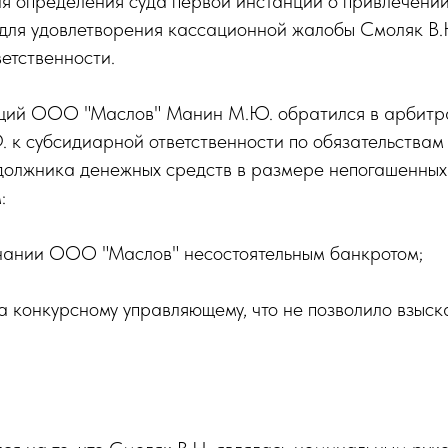
я определения суда первой инстанции о привлечении
й для удовлетворения кассационной жалобы Смоляк В.
етственности.
ющий ООО "Маслов" Манин М.Ю. обратился в арбитра
. к субсидиарной ответственности по обязательствам 
должника денежных средств в размере непогашенных
:
знании ООО "Маслов" несостоятельным банкротом;
 конкурсному управляющему, что не позволило взыск