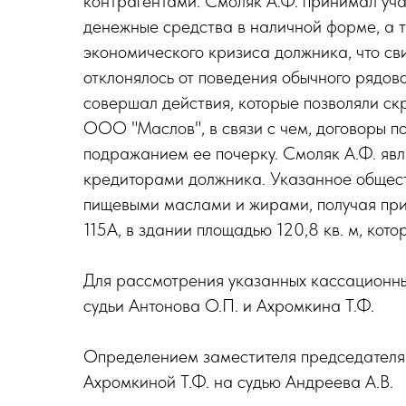
контрагентами. Смоляк А.Ф. принимал уча
денежные средства в наличной форме, а т
экономического кризиса должника, что св
отклонялось от поведения обычного рядов
совершал действия, которые позволяли ск
ООО "Маслов", в связи с чем, договоры п
подражанием ее почерку. Смоляк А.Ф. яв
кредиторами должника. Указанное общест
пищевыми маслами и жирами, получая приб
115А, в здании площадью 120,8 кв. м, кот
Для рассмотрения указанных кассационны
судьи Антонова О.П. и Ахромкина Т.Ф.
Определением заместителя председателя 
Ахромкиной Т.Ф. на судью Андреева А.В.