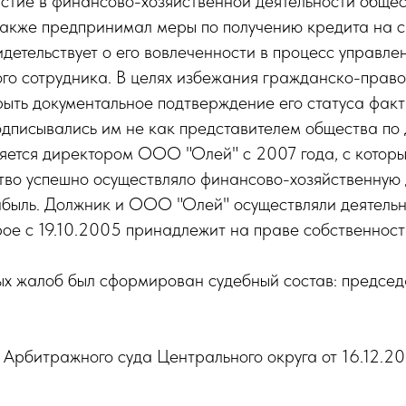
стие в финансово-хозяйственной деятельности общес
акже предпринимал меры по получению кредита на св
идетельствует о его вовлеченности в процесс управл
ого сотрудника. В целях избежания гражданско-право
рыть документальное подтверждение его статуса факт
одписывались им не как представителем общества по 
ляется директором ООО "Олей" с 2007 года, с котор
во успешно осуществляло финансово-хозяйственную д
ыль. Должник и ООО "Олей" осуществляли деятельност
орое с 19.10.2005 принадлежит на праве собственнос
х жалоб был сформирован судебный состав: председа
Арбитражного суда Центрального округа от 16.12.2