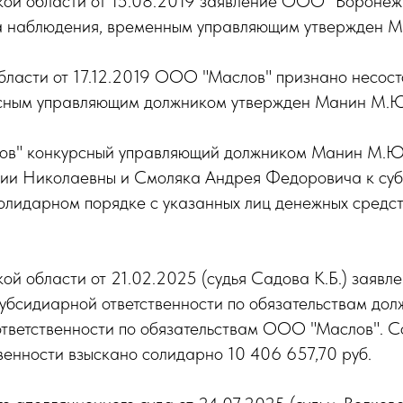
ой области от 15.08.2019 заявление ООО "Вороне
ра наблюдения, временным управляющим утвержден 
ласти от 17.12.2019 ООО "Маслов" признано несост
урсным управляющим должником утвержден Манин М.Ю
ов" конкурсный управляющий должником Манин М.Ю.
рии Николаевны и Смоляка Андрея Федоровича к суб
олидарном порядке с указанных лиц денежных средств
й области от 21.02.2025 (судья Садова К.Б.) заяв
бсидиарной ответственности по обязательствам долж
ответственности по обязательствам ООО "Маслов". С
венности взыскано солидарно 10 406 657,70 руб.