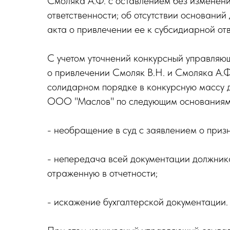
Смоляка А.Ф. с оставлением без изменени
ответственности; об отсутствии основани
акта о привлечении ее к субсидиарной отв
С учетом уточнений конкурсный управля
о привлечении Смоляк В.Н. и Смоляка А.Ф
солидарном порядке в конкурсную массу 
ООО "Маслов" по следующим основаниям
- необращение в суд с заявлением о при
- непередача всей документации должника
отраженную в отчетности;
- искажение бухгалтерской документации.