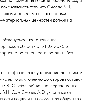
именно документы не были переданы ему и
оказательств того, что Смоляк В.Н.
с лицами, заведомо неспособными
но-материальных ценностей должника
ь обжалуемое постановление
Брянской области от 21.02.2025 о
иарной ответственности, оставить без
го, что фактически управление должником
 числе, по заключению договоров поставок,
роны ООО "Маслов" вел непосредственно
 В.Н. Сам Смоляк А.Ф. уклонился от
жности подписи на документах общества с