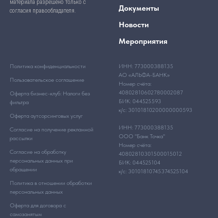
материала разрешено только с
Документы
согласия правообладателя.
Новости
Мероприятия
Политика конфиденциальности
ИНН: 773000388135
АО «АЛЬФА-БАНК»
Пользовательское соглашение
Номер счёта:
40802810602780002087
Оферта бизнес-клуб: Налоги без
БИК: 044525593
фильтра
к/с: 30101810200000000593
Оферта аутсорсинговых услуг
ИНН: 773000388135
Согласие на получение рекламной
ООО "Банк Точка"
рассылки
Номер счёта:
Согласие на обработку
40802810301500015012
персональных данных при
БИК: 044525104
обращении
к/с: 30101810745374525104
Политика в отношении обработки
персональных данных
Оферта для договора с
самозанятым