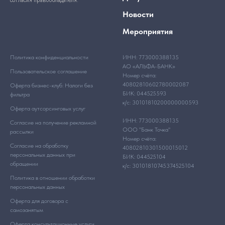
Новости
Мероприятия
Политика конфиденциальности
ИНН: 773000388135
АО «АЛЬФА-БАНК»
Пользовательское соглашение
Номер счёта:
40802810602780002087
Оферта бизнес-клуб: Налоги без
БИК: 044525593
фильтра
к/с: 30101810200000000593
Оферта аутсорсинговых услуг
ИНН: 773000388135
Согласие на получение рекламной
ООО "Банк Точка"
рассылки
Номер счёта:
Согласие на обработку
40802810301500015012
персональных данных при
БИК: 044525104
обращении
к/с: 30101810745374525104
Политика в отношении обработки
персональных данных
Оферта для договора с
самозанятым
Оферта консультационные услуги