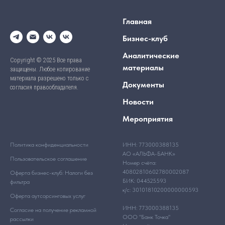
Главная
Бизнес-клуб
Аналитические
Copyright © 2025 Все права
материалы
защищены. Любое копирование
материала разрешено только с
Документы
согласия правообладателя.
Новости
Мероприятия
Политика конфиденциальности
ИНН: 773000388135
АО «АЛЬФА-БАНК»
Пользовательское соглашение
Номер счёта:
40802810602780002087
Оферта бизнес-клуб: Налоги без
БИК: 044525593
фильтра
к/с: 30101810200000000593
Оферта аутсорсинговых услуг
ИНН: 773000388135
Согласие на получение рекламной
ООО "Банк Точка"
рассылки