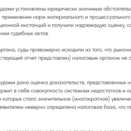
дами установлены юридически значимые обстоятельс
 применении норм материального и процессуального
яционной инстанций и получили надлежащую оценку, с
нии судебных актов.
органа, суды правомерно исходили из того, что рыноч
тствующий отчет представлен) налоговым органом не
дами дана оценка доказательств, представленных на
ит в себе совокупность системных недостатков и ош
м которых стало значительное (многократное) увеличе
заявителем неверно определена налоговая база, что 