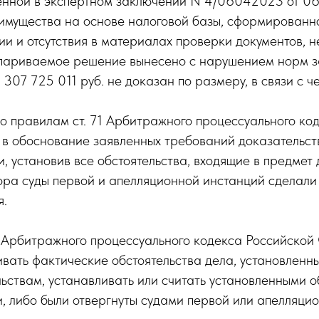
ленной в экспертном заключении N 4/06042023 от 0
 имущества на основе налоговой базы, сформированно
и и отсутствия в материалах проверки документов, 
оспариваемое решение вынесено с нарушением норм з
307 725 011 руб. не доказан по размеру, в связи с ч
по правилам ст. 71 Арбитражного процессуального ко
 в обоснование заявленных требований доказательств
ти, установив все обстоятельства, входящие в предм
ора суды первой и апелляционной инстанций сделал
я.
6 Арбитражного процессуального кодекса Российско
ать фактические обстоятельства дела, установленны
ьствам, устанавливать или считать установленными об
, либо были отвергнуты судами первой или апелляци