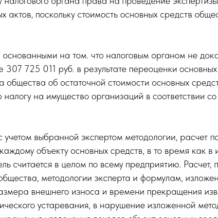
 у налогового органа права на проведение экспертиз
х актов, поскольку стоимость основных средств общ
, основанными на том. что налоговым органом не док
 307 725 011 руб. в результате переоценки основных 
та общества об остаточной стоимости основных сред
о налогу на имущество организаций в соответствии со
с учетом выбранной экспертом методологии, расчет п
каждому объекту основных средств, в то время как в 
ель считается в целом по всему предприятию. Расчет
е общества, методологии эксперта и формулам, изложе
размера внешнего износа и времени прекращения изв
ического устаревания, в нарушение изложенной мето