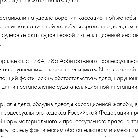
приобщены к материалам дела.
астаивали на удовлетворении кассационной жалобы п
ворения кассационной жалобы возражал по доводам, 
л судебные акты судов первой и апелляционной инста
.
орядке ст. ст. 284, 286 Арбитражного процессуальн
о крупнейшим налогоплательщикам N 5, в которой и
станций фактическим обстоятельствам дела, нарушен
ции и постановление суда апелляционной инстанции о
ериалы дела, обсудив доводы кассационной жалобы, в
о процессуального кодекса Российской Федерации п
 норм материального и процессуального права, а та
ным по делу фактическим обстоятельствам и имеющимс