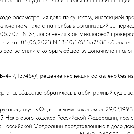
бных актов суда первой и апелляционной инстанций 
 ходе рассмотрения дела по существу, инспекцией п
ключением налога на прибыль организаций за период
.05.2021 N 37, дополнения к акту налоговой проверк
ение от 05.06.2023 N 13-10/1765352538 об отказе в
 соответствии с которым обществу доначислен налог
В-4-9/13745@, решение инспекции оставлено без из
органа, общество обратилось в арбитражный суд с з
 руководствуясь Федеральным законом от 29.07.1998
5 Налогового кодекса Российской Федерации, исслед
а Российской Федерации представленные в дело дока