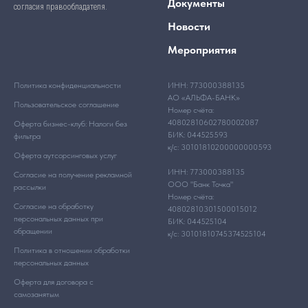
Документы
согласия правообладателя.
Новости
Мероприятия
Политика конфиденциальности
ИНН: 773000388135
АО «АЛЬФА-БАНК»
Пользовательское соглашение
Номер счёта:
40802810602780002087
Оферта бизнес-клуб: Налоги без
БИК: 044525593
фильтра
к/с: 30101810200000000593
Оферта аутсорсинговых услуг
ИНН: 773000388135
Согласие на получение рекламной
ООО "Банк Точка"
рассылки
Номер счёта:
Согласие на обработку
40802810301500015012
персональных данных при
БИК: 044525104
обращении
к/с: 30101810745374525104
Политика в отношении обработки
персональных данных
Оферта для договора с
самозанятым