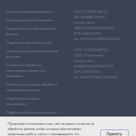
Политика конфиденциальности
ИНН: 773000388135
АО «АЛЬФА-БАНК»
Пользовательское соглашение
Номер счёта:
40802810602780002087
Оферта бизнес-клуб: Налоги без
БИК: 044525593
фильтра
к/с: 30101810200000000593
Оферта аутсорсинговых услуг
ИНН: 773000388135
Согласие на получение рекламной
ООО "Банк Точка"
рассылки
Номер счёта:
Согласие на обработку
40802810301500015012
персональных данных при
БИК: 044525104
обращении
к/с: 30101810745374525104
Политика в отношении обработки
персональных данных
Оферта для договора с
самозанятым
Оферта консультационные услуги
Продолжая использовать наш сайт, вы даете согласие на
обработку файлов cookie, которые обеспечивают
Принять
правильную работу сайта и подтверждаете, что