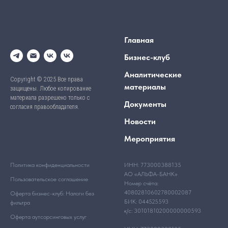
Главная
Бизнес-клуб
Аналитические
Copyright © 2025 Все права
материалы
защищены. Любое копирование
материала разрешено только с
Документы
согласия правообладателя.
Новости
Мероприятия
Политика конфиденциальности
ИНН: 773000388135
АО «АЛЬФА-БАНК»
Пользовательское соглашение
Номер счёта:
40802810602780002087
Оферта бизнес-клуб: Налоги без
БИК: 044525593
фильтра
к/с: 30101810200000000593
Оферта аутсорсинговых услуг