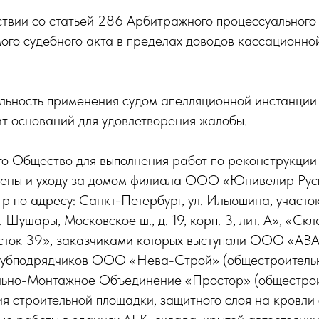
ствии со статьей 286 Арбитражного процессуального
ого судебного акта в пределах доводов кассационн
льность применения судом апелляционной инстанции
ит оснований для удовлетворения жалобы.
то Общество для выполнения работ по реконструкции
иены и уходу за домом филиала ООО «Юнивелир Русь»
 по адресу: Санкт-Петербург, ул. Ильюшина, участо
 Шушары, Московское ш., д. 19, корп. 3, лит. А», «Ск
участок 39», заказчиками которых выступали ООО 
 субподрядчиков ООО «Нева-Строй» (общестроительн
ьно-Монтажное Объединение «Простор» (общестроит
я строительной площадки, защитного слоя на кровли