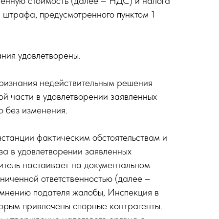
енную стоимость (далее – НДС) и налога
и штрафа, предусмотренного пунктом 1
ания удовлетворены.
 признания недействительным решения
ой части в удовлетворении заявленных
о без изменения.
нстанции фактическим обстоятельствам и
аза в удовлетворении заявленных
витель настаивает на документальном
ниченной ответственностью (далее –
нению подателя жалобы, Инспекция в
торым привлечены спорные контрагенты.