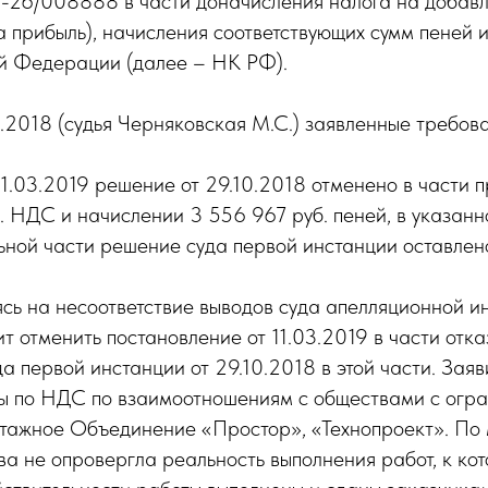
5-26/008888 в части доначисления налога на добавл
а прибыль), начисления соответствующих сумм пеней 
ой Федерации (далее – НК РФ).
.2018 (судья Черняковская М.С.) заявленные требов
11.03.2019 решение от 29.10.2018 отменено в части
 НДС и начислении 3 556 967 руб. пеней, в указанн
ьной части решение суда первой инстанции оставлен
сь на несоответствие выводов суда апелляционной и
т отменить постановление от 11.03.2019 в части отк
а первой инстанции от 29.10.2018 в этой части. Зая
ы по НДС по взаимоотношениям с обществами с огра
жное Объединение «Простор», «Технопроект». По м
ва не опровергла реальность выполнения работ, к ко