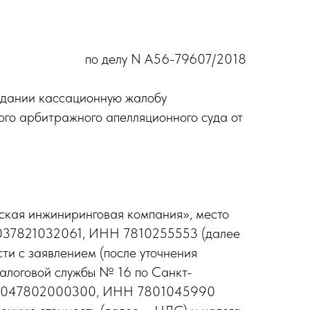
по делу N А56-79607/2018
едании кассационную жалобу
го арбитражного апелляционного суда от
ская инжиниринговая компания», место
РН 1037821032061, ИНН 7810255553 (далее
ти с заявлением (после уточнения
алоговой службы № 16 по Санкт-
 ОГРН 1047802000300, ИНН 7801045990