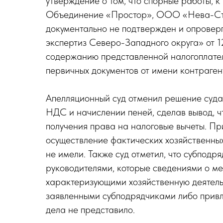
утверждение о том, что спорные работы,
Объединение «Простор», ООО «Нева-Стр
документально не подтвержден и опрове
экспертиз Северо-Западного округа» от 1
содержанию представленной налогоплател
первичных документов от имени контраге
Апелляционный суд отменил решение суда
НДС и начислении пеней, сделав вывод, 
получения права на налоговые вычеты. При
осуществление фактических хозяйственных
не имели. Также суд отметил, что субпод
руководителями, которые сведениями о ме
характеризующими хозяйственную деятельн
заявленными субподрядчиками либо прив
дела не представило.