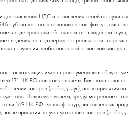
ые работы в зданиях АБК, склада, крытой автостоянки
ти доначисления НДС и начисления пеней послужил 
46 руб. налога на основании счетов-фактур, выставл
ные в ходе проверки обстоятельства свидетельствуют,
ые сведения, не подтверждают реальности спорных 
целях получения необоснованной налоговой выгоды в
, налогоплательщик имеет право уменьшить общую сумм
атьей 171 НК РФ налоговые вычеты. Вычетам согласн
бретении товаров (работ, услуг), после принятия на у
окументов. Налоговые вычеты, предусмотренные стат
статьи 169 НК РФ счетов-фактур, выставленных про
, после принятия на учет указанных товаров (работ, 