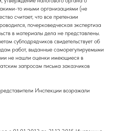
, утверждение налогового органа о
какими-то иными организациями (не
тво считает, что все претензии
роводился, почерковедческая экспертиза
ьств в материалы дела не представлены.
четам субподрядчиков свидетельствует об
видам работ, выданные саморегулируемыми
ении не нашли оценки имеющиеся в
катским запросам письма заказчиков
представители Инспекции возражали