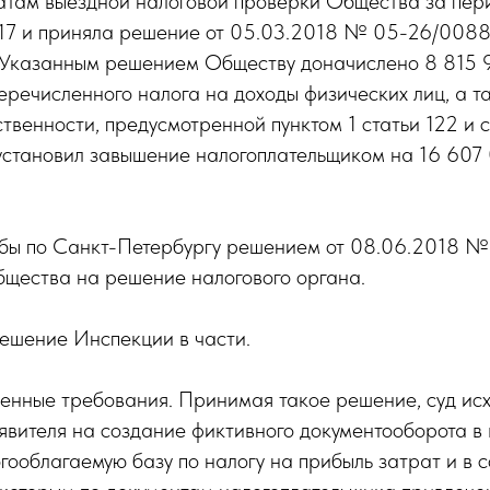
татам выездной налоговой проверки Общества за пери
17 и приняла решение от 05.03.2018 № 05-26/00888
 Указанным решением Обществу доначислено 8 815 9
еречисленного налога на доходы физических лиц, а т
твенности, предусмотренной пунктом 1 статьи 122 и 
установил завышение налогоплательщиком на 16 607 0
бы по Санкт-Петербургу решением от 08.06.2018 №
щества на решение налогового органа.
ешение Инспекции в части.
енные требования. Принимая такое решение, суд исхо
явителя на создание фиктивного документооборота в
огооблагаемую базу по налогу на прибыль затрат и в