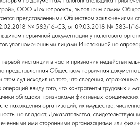
 к которым по документам налогоплательщика привл
ой», ООО «Технопроект», выполнены самим Общест
ргается представленными Обществом заключениями 
2.02.2018 № 583/16-СЗ, от 09.03.2018 № 583-1/16-С
ьщиком первичной документации у налогового органа
нтов уполномоченными лицами Инспекцией не опровер
 первой инстанции в части признания недействител
что представленная Обществом первичная документа
 этом суд исходил из того, что сведения, отраженны
 операций ввиду того, что контрагенты трудовых и м
рядчики обладают признаками фиктивных юридических
сте нахождения организаций, их имуществе, численно
ость, не владеют. Доказательства, свидетельствующ
леченными ими сторонними организациями или физич