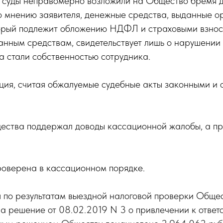
что суды неправомерно возложили на Общество бремя
мнению заявителя, денежные средства, выданные орг
торый подлежит обложению НДФЛ и страховыми взноса
данным средствам, свидетельствует лишь о нарушении
а стали собственностью сотрудника.
ия, считая обжалуемые судебные акты законными и о
ества поддержал доводы кассационной жалобы, а пр
роверена в кассационном порядке.
 по результатам выездной налоговой проверки Общест
яла решение от 08.02.2019 N 3 о привлечении к отве