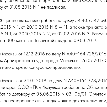
ое уведомление подтверждает получение ООО «ГК «
у от 31.08.2015 N 1 не подписал.
щество выполнило работы на сумму 54 405 542 руб. 
.2015 N 1, от 20.10.2015 N 8 — 11, а также три акта 
5 N 1, от 20.10.2015 N 2, от 02.02.2016 N 3. Разре
на 300 мест в п. Тазовский» выдано 09.03.2017.
 Москвы от 12.12.2016 по делу N А40−164 728/201
ем Арбитражного суда города Москвы от 26.07.2017
 него открыто конкурсное производство.
 Москвы от 24.01.2018 по делу N А40−164 728/201
едиторов ООО «ГК «Импульс» требование Общества о
от по договору от 05.06.2015 N 03−06/01. С учетом 
нал односторонние акты надлежащим доказательство