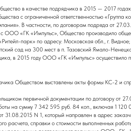
Общество в качестве подрядчика в 2015 — 2017 года
общества с ограниченной ответственностью «Группа
ания». В частности, по договорам подряда от 27.03
 с ООО «ГК «Импульс», Общество производило общес
итейл-парк» по адресу: Московская обл., г. Видное;
тский сад на 300 мест в п. Тазовский Ямало-Ненецко
ьщика, в 2015 году ООО «ГК «Импульс» осуществило
азчика Обществом выставлены акты формы КС-2 и сп
тельщиком первичной документации по договору от 2
оты на сумму 7 342 595 руб. 84 коп., включая 1 120 
т 31.08.2015 N 1, который направлен в адрес заказ
го расчета, справки о стоимости выполненных работы