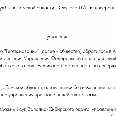
жбы по Томской области - Окулова Л.А. по доверенно
установил:
ю "Геотехновации" (далее - общество) обратилось в 
м решения Управления Федеральной налоговой служб
об отказе в привлечении к ответственности за совер
да Томской области, оставленным без изменения пос
ние управления признано недействительным.
тражный суд Западно-Сибирского округа, управление