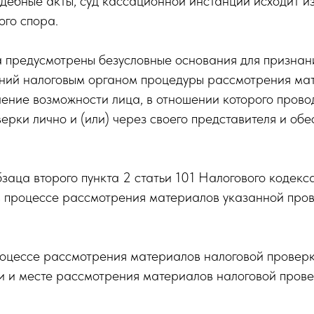
дебные акты, суд кассационной инстанции исходит и
ого спора.
са предусмотрены безусловные основания для призна
ений налоговым органом процедуры рассмотрения мат
ение возможности лица, в отношении которого прово
рки лично и (или) через своего представителя и об
абзаца второго пункта 2 статьи 101 Налогового кодек
в процессе рассмотрения материалов указанной прове
роцессе рассмотрения материалов налоговой провер
ни и месте рассмотрения материалов налоговой прове