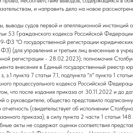
 права, несоответствие выводов, содержащихся в об
зательствам, и направить дело на новое рассмотрени
, выводы судов первой и апелляционной инстанций о
атьи 53 Гражданского кодекса Российской Федерации, 
9-ФЗ "О государственной регистрации юридических
ФЗ) (для управления и третьих лиц внесенные в учр
нной регистрации - 28.02.2023); полномочия Столбун
мента внесения в Единый государственный реестр ю
 з.1 пункта 7 статьи 7.1, подпункта "л" пункта 1 стать
ного процессуального кодекса Российской Федераци
ом, что после издания приказа от 30.11.2022 и до д
ий о руководителе, общество представило подписанн
ю отчетность (свидетельствует об исполнении Столбун
азанного приказа); в силу пункта 2 части 1 статьи 
ебные акты не содержат оценки соответствия предст