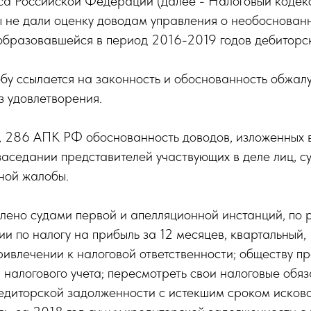
а Российской Федерации (далее - Налоговый кодекс)
ы не дали оценку доводам управления о необоснован
образовавшейся в период 2016-2019 годов дебиторс
у ссылается на законность и обоснованность обжалуе
з удовлетворения.
, 286 АПК РФ обоснованность доводов, изложенных в
заседании представителей участвующих в деле лиц, с
ной жалобы.
влено судами первой и апелляционной инстанций, по
и по налогу на прибыль за 12 месяцев, квартальный
привлечении к налоговой ответственности; обществу 
 налогового учета; пересмотреть свои налоговые обяз
редиторской задолженности с истекшим сроком исков