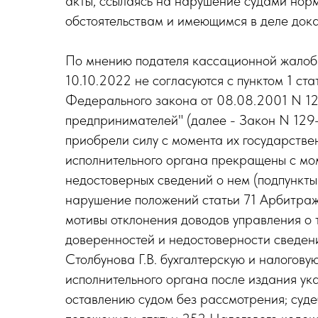
акты, ссылаясь на нарушение судами норм
обстоятельствам и имеющимся в деле дока
По мнению подателя кассационной жалобы
10.10.2022 не согласуются с пунктом 1 ст
Федерального закона от 08.08.2001 N 12
предпринимателей" (далее - Закон N 129-
приобрели силу с момента их государстве
исполнительного органа прекращены с мо
недостоверных сведений о нем (подпункты з,
нарушение положений статьи 71 Арбитраж
мотивы отклонения доводов управления о т
доверенностей и недостоверности сведен
Столбунова Г.В. бухгалтерскую и налогову
исполнительного органа после издания ук
оставлению судом без рассмотрения; суд