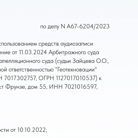
по делу N А67-6204/2023
спользованием средств аудиозаписи
ние от 11.03.2024 Арбитражного суда
апелляционного суда (судьи Зайцева О.О.,
ой ответственностью "Геотехновации"
ИНН 7017302757, ОГРН 1127017010537) к
ект Фрунзе, дом 55, ИНН 7021016597,
сти от 10.10.2022;