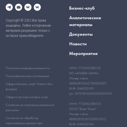
Бизнес-клуб
Аналитические
Copyright © 2025 Все права
материалы
защищены. Любое копирование
материала разрешено только с
Документы
согласия правообладателя.
Новости
Мероприятия
Политика конфиденциальности
ИНН: 773000388135
АО «АЛЬФА-БАНК»
Пользовательское соглашение
Номер счёта:
40802810602780002087
Оферта бизнес-клуб: Налоги без
БИК: 044525593
фильтра
к/с: 30101810200000000593
Оферта аутсорсинговых услуг
ИНН: 773000388135
Согласие на получение рекламной
ООО "Банк Точка"
рассылки
Номер счёта:
Согласие на обработку
40802810301500015012
персональных данных при
БИК: 044525104