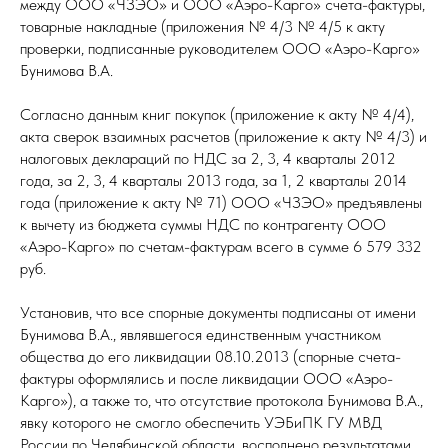
между ООО «ЧЗЭО» и ООО «Аэро-Карго» счета-фактуры,
товарные накладные (приложения № 4/3 № 4/5 к акту
проверки, подписанные руководителем ООО «Аэро-Карго»
Бунимова В.А.
Согласно данным книг покупок (приложение к акту № 4/4),
акта сверок взаимных расчетов (приложение к акту № 4/3) и
налоговых деклараций по НДС за 2, 3, 4 кварталы 2012
года, за 2, 3, 4 кварталы 2013 года, за 1, 2 кварталы 2014
года (приложение к акту № 71) ООО «ЧЗЭО» предъявлены
к вычету из бюджета суммы НДС по контрагенту ООО
«Аэро-Карго» по счетам-фактурам всего в сумме 6 579 332
руб.
Установив, что все спорные документы подписаны от имени
Бунимова В.А., являвшегося единственным участником
общества до его ликвидации 08.10.2013 (спорные счета-
фактуры оформлялись и после ликвидации ООО «Аэро-
Карго»), а также то, что отсутствие протокола Бунимова В.А.,
явку которого не смогло обеспечить УЭБиПК ГУ МВД
России по Челябинской области, восполнено результатами