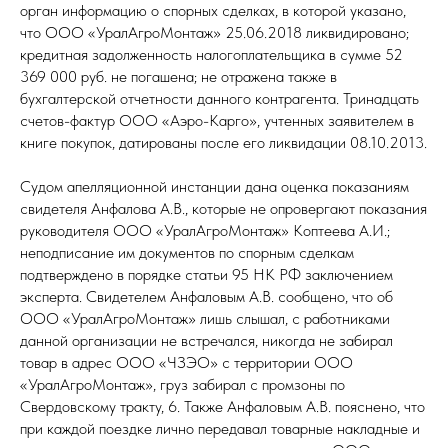
орган информацию о спорных сделках, в которой указано,
что ООО «УралАгроМонтаж» 25.06.2018 ликвидировано;
кредитная задолженность налогоплательщика в сумме 52
369 000 руб. не погашена; не отражена также в
бухгалтерской отчетности данного контрагента. Тринадцать
счетов-фактур ООО «Аэро-Карго», учтенных заявителем в
книге покупок, датированы после его ликвидации 08.10.2013.
Судом апелляционной инстанции дана оценка показаниям
свидетеля Анфалова А.В., которые не опровергают показания
руководителя ООО «УралАгроМонтаж» Коптеева А.И.;
неподписание им документов по спорным сделкам
подтверждено в порядке статьи 95 НК РФ заключением
эксперта. Свидетелем Анфаловым А.В. сообщено, что об
ООО «УралАгроМонтаж» лишь слышал, с работниками
данной организации не встречался, никогда не забирал
товар в адрес ООО «ЧЗЭО» с территории ООО
«УралАгроМонтаж», груз забирал с промзоны по
Свердовскому тракту, 6. Также Анфаловым А.В. пояснено, что
при каждой поездке лично передавал товарные накладные и