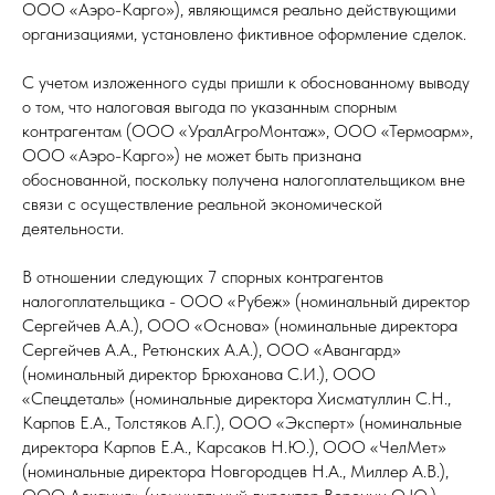
ООО «Аэро-Карго»), являющимся реально действующими
организациями, установлено фиктивное оформление сделок.
С учетом изложенного суды пришли к обоснованному выводу
о том, что налоговая выгода по указанным спорным
контрагентам (ООО «УралАгроМонтаж», ООО «Термоарм»,
ООО «Аэро-Карго») не может быть признана
обоснованной, поскольку получена налогоплательщиком вне
связи с осуществление реальной экономической
деятельности.
В отношении следующих 7 спорных контрагентов
налогоплательщика - ООО «Рубеж» (номинальный директор
Сергейчев А.А.), ООО «Основа» (номинальные директора
Сергейчев А.А., Ретюнских А.А.), ООО «Авангард»
(номинальный директор Брюханова С.И.), ООО
«Спецдеталь» (номинальные директора Хисматуллин С.Н.,
Карпов Е.А., Толстяков А.Г.), ООО «Эксперт» (номинальные
директора Карпов Е.А., Карсаков Н.Ю.), ООО «ЧелМет»
(номинальные директора Новгородцев Н.А., Миллер А.В.),