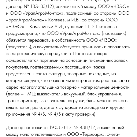
договор № 18Э-03/12), заключенный между ООО «ЧЗЭО»
и ООО «УралАгроМонтаж», подписанный со стороны ООО
«УралАгроМонтаж» Коптеевым И.В., со стороны ООО
«ЧЗЭО» – Камыниным А.И., пунктами 1.1, 2.1 которого
предусмотрено, что ООО «УралАгроМонтаж» (поставщик)
обязуется передавать в собственность ООО «ЧЗЭО»
(покупатель), а покупатель обязуется принимать и оплачивать
электротехническую продукцию. Поставка товара
осуществляется партиями на основании письменных заявок
покупателя, подтвержденных поставщиком; также
представлены счета-фактуры, товарные накладные, из
которых следует, что названным контрагентом реализована в
адрес налогоплательщика товарно - материальные ценности
(далее – ТМЦ; выключатель вакуумный, блок управления,
трансформатор, выключатель нагрузки, блок механического
выключения, реле, деталь фундамента закладная и другие;
приложения № 4/3, № 4/5 к акту проверки).
Договор поставки от 19.03.2012 № 43П/12, заключенный
между налогоплательщиком и ООО «Термоарм», счета-