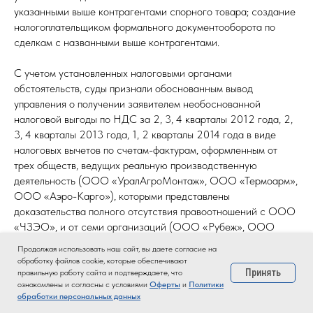
указанными выше контрагентами спорного товара; создание
налогоплательщиком формального документооборота по
сделкам с названными выше контрагентами.
С учетом установленных налоговыми органами
обстоятельств, суды признали обоснованным вывод
управления о получении заявителем необоснованной
налоговой выгоды по НДС за 2, 3, 4 кварталы 2012 года, 2,
3, 4 кварталы 2013 года, 1, 2 кварталы 2014 года в виде
налоговых вычетов по счетам-фактурам, оформленным от
трех обществ, ведущих реальную производственную
деятельность (ООО «УралАгроМонтаж», ООО «Термоарм»,
ООО «Аэро-Карго»), которыми представлены
доказательства полного отсутствия правоотношений с ООО
«ЧЗЭО», и от семи организаций (ООО «Рубеж», ООО
«Основа», ООО «Авангард», ООО «Спецдеталь», ООО
Продолжая использовать наш сайт, вы даете согласие на
«Эксперт», ООО «ЧелМет», ООО Аскания»), руководимых
обработку файлов cookie, которые обеспечивают
номинальными директорами и не имевших реальной
Принять
правильную работу сайта и подтверждаете, что
ознакомлены и согласны с условиями
Оферты
и
Политики
возможности поставить спорные товары заявителю.
обработки персональных данных