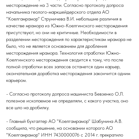
месторождение на 3 части. Согласно протоколу допроса
начальника геолого-маркшейдерского отдела АО
"Коелгамрамор" Струничева В.И. небольшие различия в
качестве мрамора из Южно-Коелгинского месторождения
присутствуют, но они не критичные. Необходимости в
разделении месторождения по характеристикам мрамора не
было, что не является основанием для дробления
месторождения мрамора. Технология отработки Южно-
Коелгинского месторождения сводится к тому, что после
полной отработки всех запасов останется один карьер,
окончательная доработка месторождения закончится одним
карьером.
- Согласно протоколу допроса машиниста Бевзенко О.Л.
полезное ископаемое не определяли, с какого участка, оно
все шло на дробилку.
- Главный бухгалтер АО "Коелгамрамор" Шабунина А.В.
сообщила, что решение, на основании которого АО
"Коелгамрамор" ИНН 7430000076 с 2014 г. прекратило