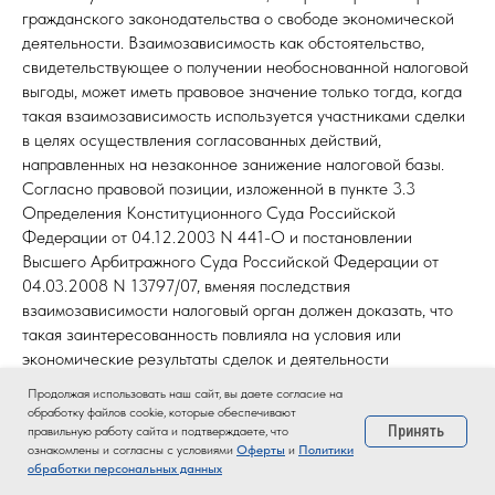
гражданского законодательства о свободе экономической
деятельности. Взаимозависимость как обстоятельство,
свидетельствующее о получении необоснованной налоговой
выгоды, может иметь правовое значение только тогда, когда
такая взаимозависимость используется участниками сделки
в целях осуществления согласованных действий,
направленных на незаконное занижение налоговой базы.
Согласно правовой позиции, изложенной в пункте 3.3
Определения Конституционного Суда Российской
Федерации от 04.12.2003 N 441-О и постановлении
Высшего Арбитражного Суда Российской Федерации от
04.03.2008 N 13797/07, вменяя последствия
взаимозависимости налоговый орган должен доказать, что
такая заинтересованность повлияла на условия или
экономические результаты сделок и деятельности
участников.
Продолжая использовать наш сайт, вы даете согласие на
обработку файлов cookie, которые обеспечивают
Более того, взаимозависимость прямо предусмотрена
Принять
правильную работу сайта и подтверждаете, что
ознакомлены и согласны с условиями
Оферты
и
Политики
статьей 105.1 НК РФ, но не в качестве состава налогового
обработки персональных данных
правонарушения, а в качестве квалифицирующих признаков