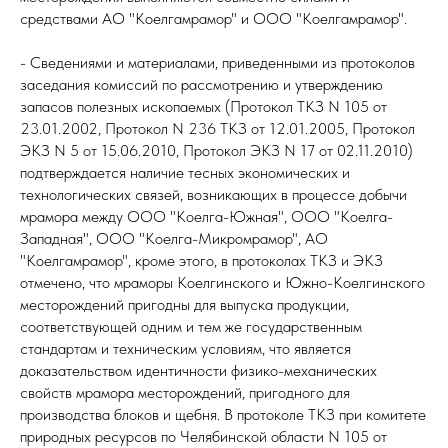
средствами АО "Коелгамрамор" и ООО "Коелгамрамор".
- Сведениями и материалами, приведенными из протоколов
заседания комиссий по рассмотрению и утверждению
запасов полезных ископаемых (Протокол ТКЗ N 105 от
23.01.2002, Протокол N 236 ТКЗ от 12.01.2005, Протокол
ЭКЗ N 5 от 15.06.2010, Протокол ЭКЗ N 17 от 02.11.2010)
подтверждается наличие тесных экономических и
технологических связей, возникающих в процессе добычи
мрамора между ООО "Коелга-Южная", ООО "Коелга-
Западная", ООО "Коелга-Микромрамор", АО
"Коелгамрамор", кроме этого, в протоколах ТКЗ и ЭКЗ
отмечено, что мраморы Коелгинского и Южно-Коелгинского
месторождений пригодны для выпуска продукции,
соответствующей одним и тем же государственным
стандартам и техническим условиям, что является
доказательством идентичности физико-механических
свойств мрамора месторождений, пригодного для
производства блоков и щебня. В протоколе ТКЗ при комитете
природных ресурсов по Челябинской области N 105 от