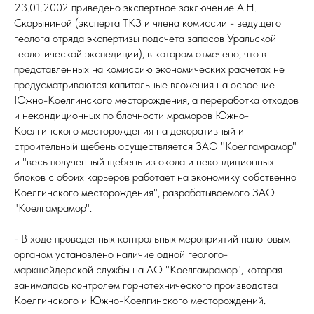
23.01.2002 приведено экспертное заключение А.Н.
Скорыниной (эксперта ТКЗ и члена комиссии - ведущего
геолога отряда экспертизы подсчета запасов Уральской
геологической экспедиции), в котором отмечено, что в
представленных на комиссию экономических расчетах не
предусматриваются капитальные вложения на освоение
Южно-Коелгинского месторождения, а переработка отходов
и некондиционных по блочности мраморов Южно-
Коелгинского месторождения на декоративный и
строительный щебень осуществляется ЗАО "Коелгамрамор"
и "весь полученный щебень из окола и некондиционных
блоков с обоих карьеров работает на экономику собственно
Коелгинского месторождения", разрабатываемого ЗАО
"Коелгамрамор".
- В ходе проведенных контрольных мероприятий налоговым
органом установлено наличие одной геолого-
маркшейдерской службы на АО "Коелгамрамор", которая
занималась контролем горнотехнического производства
Коелгинского и Южно-Коелгинского месторождений.