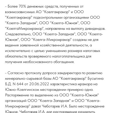
- Более 70% денежных средств, полученных от
взаимозависимых АО "Коелгамрамор" и ООО
"Коелгамрамор" подконтрольными организациями ООО
"Коелга-Западная", ООО "Коелга-Южная", ООО
"КоелгаМикромрамор", направлены на выплату дивидендов.
Следовательно, ООО "Коелга-Западная", ООО "Коелга-
Южная", ООО "Коелга-Микромрамор" созданы не для
ведения заявленной хозяйственной деятельности, а
исключительно с целью уменьшению размера налоговых
обязательств проверяемого налогоплательщика для
получения необоснованного обогащения.
- Согласно протоколу допроса замдиректора по развитию
минерально-сырьевой базы АО "Коелгамрамор" Бусыгина
Б.Д. N 644 от 20.06.2022 характеристика мрамора на
Южно-Коелгинском месторождении примерно одна.
Распоряжение по выделению из ООО "Коелга-Южная"
организаций ООО "Коелга-Западная" и ООО "Коелга-
Микромрамор" давал Чеботарев И.А. Было месторождение
Южное, Чеботарев И.А. дал распоряжение разделить