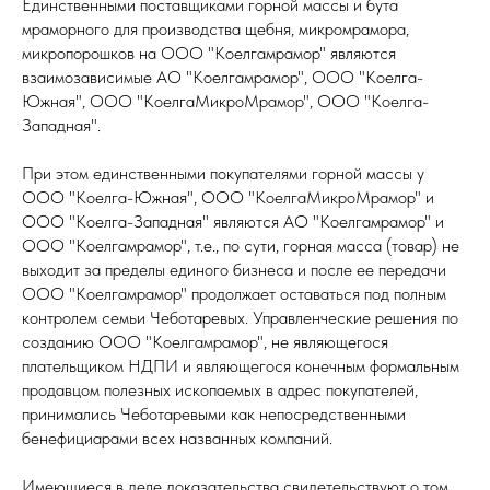
Единственными поставщиками горной массы и бута
мраморного для производства щебня, микромрамора,
микропорошков на ООО "Коелгамрамор" являются
взаимозависимые АО "Коелгамрамор", ООО "Коелга-
Южная", ООО "КоелгаМикроМрамор", ООО "Коелга-
Западная".
При этом единственными покупателями горной массы у
ООО "Коелга-Южная", ООО "КоелгаМикроМрамор" и
ООО "Коелга-Западная" являются АО "Коелгамрамор" и
ООО "Коелгамрамор", т.е., по сути, горная масса (товар) не
выходит за пределы единого бизнеса и после ее передачи
ООО "Коелгамрамор" продолжает оставаться под полным
контролем семьи Чеботаревых. Управленческие решения по
созданию ООО "Коелгамрамор", не являющегося
плательщиком НДПИ и являющегося конечным формальным
продавцом полезных ископаемых в адрес покупателей,
принимались Чеботаревыми как непосредственными
бенефициарами всех названных компаний.
Имеющиеся в деле доказательства свидетельствуют о том,