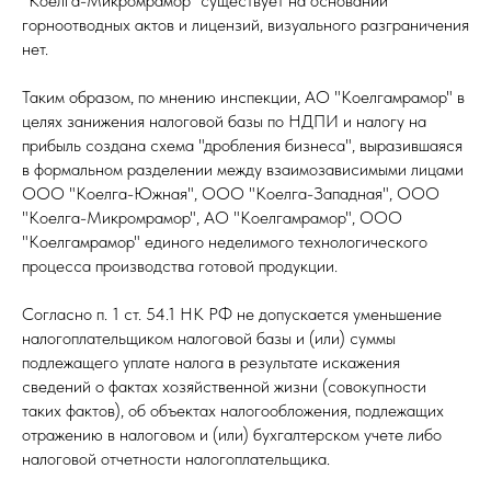
"Коелга-Микромрамор" существует на основании
горноотводных актов и лицензий, визуального разграничения
нет.
Таким образом, по мнению инспекции, АО "Коелгамрамор" в
целях занижения налоговой базы по НДПИ и налогу на
прибыль создана схема "дробления бизнеса", выразившаяся
в формальном разделении между взаимозависимыми лицами
ООО "Коелга-Южная", ООО "Коелга-Западная", ООО
"Коелга-Микромрамор", АО "Коелгамрамор", ООО
"Коелгамрамор" единого неделимого технологического
процесса производства готовой продукции.
Согласно п. 1 ст. 54.1 НК РФ не допускается уменьшение
налогоплательщиком налоговой базы и (или) суммы
подлежащего уплате налога в результате искажения
сведений о фактах хозяйственной жизни (совокупности
таких фактов), об объектах налогообложения, подлежащих
отражению в налоговом и (или) бухгалтерском учете либо
налоговой отчетности налогоплательщика.