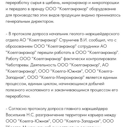
переработку сырья в щебень, микромрамор и микропорошки
и передало в аренду ООО "Коелгамрамор" оборудование
для производства этих видов продукции видимо принималось
генеральным директором.
- В протоколе допроса начальник геолого-маркшейдерского
отдела АО "Коелгамрамор" Струничев В.И. сообщил, что с
образованием ООО "Коелгамрамор" сотрудники АО
"Коелгамрамор" перешли работать в ООО "Коелгамрамор".
Работу ООО "Коелгамрамор" фактически контролировали
Чеботаревы. Деятельность ООО "Коелгамрамор", АО
"Коелгамрамор", ООО "Коелга-Южная", ООО "Коелга-
Западная", ООО "Коелга-Микромрамор" является единым
процессом, единым циклом, начинающимся добычей
полезного ископаемого и заканчивающимся процессом его
переработки.
- Согласно протоколу допроса главного маркшейдера
Василькив Н.С. разграничение территории карьера между
ООО "Коелга-Южная", ООО "Коелга-Западная", ООО