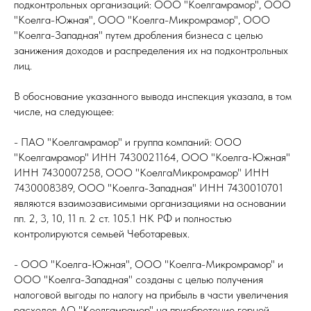
подконтрольных организаций: ООО "Коелгамрамор", ООО
"Коелга-Южная", ООО "Коелга-Микромрамор", ООО
"Коелга-Западная" путем дробления бизнеса с целью
занижения доходов и распределения их на подконтрольных
лиц.
В обоснование указанного вывода инспекция указала, в том
числе, на следующее:
- ПАО "Коелгамрамор" и группа компаний: ООО
"Коелгамрамор" ИНН 7430021164, ООО "Коелга-Южная"
ИНН 7430007258, ООО "КоелгаМикромрамор" ИНН
7430008389, ООО "Коелга-Западная" ИНН 7430010701
являются взаимозависимыми организациями на основании
пп. 2, 3, 10, 11 п. 2 ст. 105.1 НК РФ и полностью
контролируются семьей Чеботаревых.
- ООО "Коелга-Южная", ООО "Коелга-Микромрамор" и
ООО "Коелга-Западная" созданы с целью получения
налоговой выгоды по налогу на прибыль в части увеличения
расходов АО "Коелгамрамор" на приобретение горной