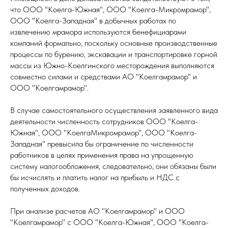
что ООО "Коелга-Южная", ООО "Коелга-Микромрамор",
ООО "Коелга-Западная" в добычных работах по
извлечению мрамора используются бенефициарами
компаний формально, поскольку основные производственные
процессы по бурению, экскавации и транспортировке горной
массы из Южно-Коелгинского месторождения выполняются
совместно силами и средствами АО "Коелгамрамор" и
ООО "Коелгамрамор".
В случае самостоятельного осуществления заявленного вида
деятельности численность сотрудников ООО "Коелга-
Южная", ООО "КоелгаМикромрамор", ООО "Коелга-
Западная" превысила бы ограничение по численности
работников в целях применения права на упрощенную
систему налогообложения, следовательно, они обязаны были
бы исчислять и платить налог на прибыль и НДС с
полученных доходов.
При анализе расчетов АО "Коелгамрамор" и ООО
"Коелгамрамор" с ООО "Коелга-Южная", ООО "Коелга-