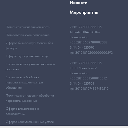
Новости
Мероприятия
Политика конфиденциальности
ИНН: 773000388135
АО «АЛЬФА-БАНК»
Пользовательское соглашение
Номер счёта:
40802810602780002087
Оферта бизнес-клуб: Налоги без
БИК: 044525593
фильтра
к/с: 30101810200000000593
Оферта аутсорсинговых услуг
ИНН: 773000388135
Согласие на получение рекламной
ООО "Банк Точка"
рассылки
Номер счёта:
Согласие на обработку
40802810301500015012
персональных данных при
БИК: 044525104
обращении
к/с: 30101810745374525104
Политика в отношении обработки
персональных данных
Оферта для договора с
самозанятым
Оферта консультационные услуги