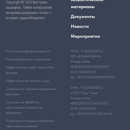
Copyright © 2025 Все права
материалы
защищены. Любое копирование
материала разрешено только с
Документы
согласия правообладателя.
Новости
Мероприятия
Политика конфиденциальности
ИНН: 773000388135
АО «АЛЬФА-БАНК»
Пользовательское соглашение
Номер счёта:
40802810602780002087
Оферта бизнес-клуб: Налоги без
БИК: 044525593
фильтра
к/с: 30101810200000000593
Оферта аутсорсинговых услуг
ИНН: 773000388135
Согласие на получение рекламной
ООО "Банк Точка"
рассылки
Номер счёта:
Согласие на обработку
40802810301500015012
персональных данных при
БИК: 044525104
обращении
к/с: 30101810745374525104
Политика в отношении обработки
персональных данных