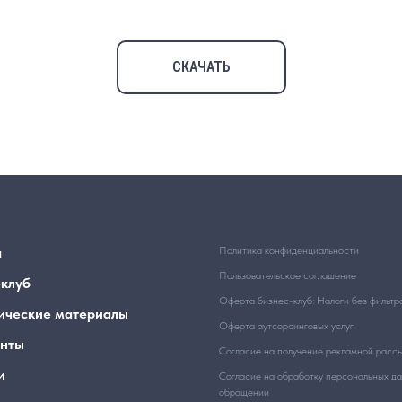
СКАЧАТЬ
я
Политика конфиденциальности
Пользовательское соглашение
-клуб
Оферта бизнес-клуб: Налоги без фильтр
ические материалы
Оферта аутсорсинговых услуг
нты
Согласие на получение рекламной расс
и
Согласие на обработку персональных д
обращении