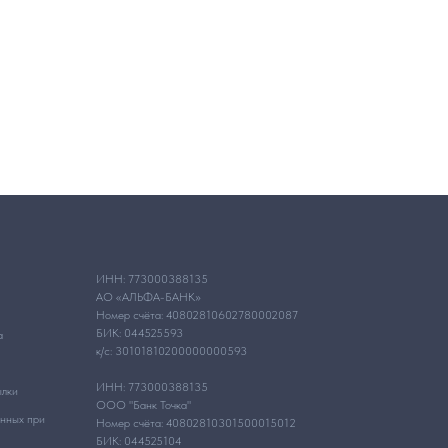
ИНН: 773000388135
АО «АЛЬФА-БАНК»
Номер счёта: 40802810602780002087
БИК: 044525593
а
к/с: 30101810200000000593
ИНН: 773000388135
ылки
ООО "Банк Точка"
анных при
Номер счёта: 40802810301500015012
БИК: 044525104