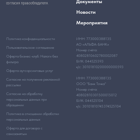
Документы
согласия правообладателя.
Новости
Мероприятия
Политика конфиденциальности
ИНН: 773000388135
АО «АЛЬФА-БАНК»
Пользовательское соглашение
Номер счёта:
40802810602780002087
Оферта бизнес-клуб: Налоги без
БИК: 044525593
фильтра
к/с: 30101810200000000593
Оферта аутсорсинговых услуг
ИНН: 773000388135
Согласие на получение рекламной
ООО "Банк Точка"
рассылки
Номер счёта:
Согласие на обработку
40802810301500015012
персональных данных при
БИК: 044525104
обращении
к/с: 30101810745374525104
Политика в отношении обработки
персональных данных
Оферта для договора с
самозанятым