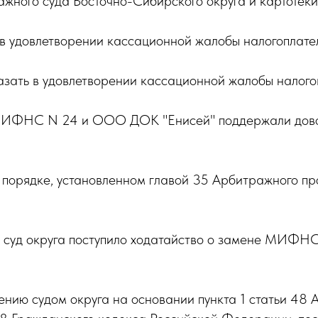
жного суда Восточно-Сибирского округа и картотеки
в удовлетворении кассационной жалобы налогоплате
зать в удовлетворении кассационной жалобы налогов
 МИФНС N 24 и ООО ДОК "Енисей" поддержали довод
порядке, установленном главой 35 Арбитражного пр
в суд округа поступило ходатайство о замене МИ
ению судом округа на основании пункта 1 статьи 48