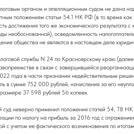
логовым органом и апелляционным судом не дана н
тным положениям статьи 54.1 НК РФ (в то время ка
ь достижения того же экономического результата с 
оды необоснованной); осведомленность налогоплате
дение общества не являются в настоящем деле юриди
оговой службы N 24 по Красноярскому краю (дале
правопреемстве в связи с завершившейся реоргани
022 года в части признании недействительным решен
ь в сумме 752 000 рублей, начисления за его неупла
 размере 37 598 рублей 56 копеек.
уд неверно применил положения статей 54, 78 НК Р
ации по налогу на прибыль за 2016 год с отражением
 с учетом ее фактического возникновения по итогам