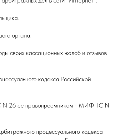
 арбитражных дел в сети "Интернет".
льщика.
ого органа.
ы своих кассационных жалоб и отзывов
оцессуального кодекса Российской
ФНС N 26 ее правопреемником - МИФНС N
 Арбитражного процессуального кодекса