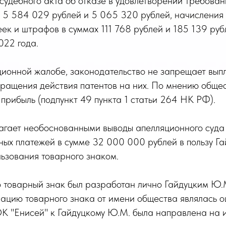
 судебного акта об отказе в удовлетворении требов
 5 584 029 рублей и 5 065 320 рублей, начисления з
еек и штрафов в суммах 111 768 рублей и 185 139 ру
022 года.
ционной жалобе, законодательство не запрещает вып
кращения действия патентов на них. По мнению общес
прибыль (подпункт 49 пункта 1 статьи 264 НК РФ).
агает необоснованными выводы апелляционного суда 
ных платежей в сумме 32 000 000 рублей в пользу Га
ьзования товарного знаком.
о товарный знак был разработан лично Гайдуцким Ю.
трацию товарного знака от имени общества являлась 
 "Енисей" к Гайдуцкому Ю.М. была направлена на и