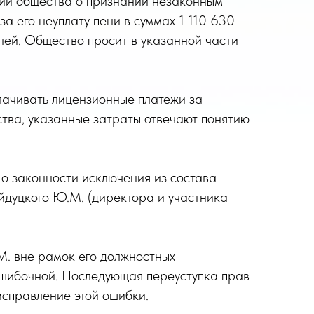
аний общества о признании незаконным
а его неуплату пени в суммах 1 110 630
блей. Общество просит в указанной части
лачивать лицензионные платежи за
тва, указанные затраты отвечают понятию
о законности исключения из состава
йдуцкого Ю.М. (директора и участника
М. вне рамок его должностных
ошибочной. Последующая переуступка прав
справление этой ошибки.