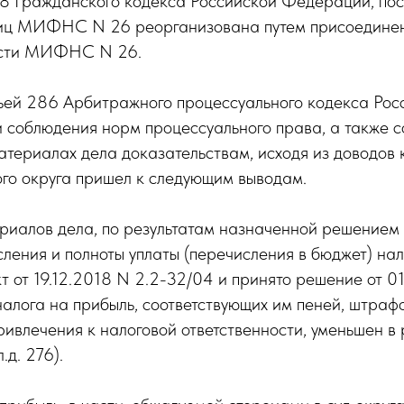
58 Гражданского кодекса Российской Федерации, пос
лиц МИФНС N 26 реорганизована путем присоедине
ности МИФНС N 26.
тьей 286 Арбитражного процессуального кодекса Ро
 соблюдения норм процессуального права, а также с
материалах дела доказательствам, исходя из доводо
го округа пришел к следующим выводам.
ериалов дела, по результатам назначенной решением
ления и полноты уплаты (перечисления в бюджет) нал
кт от 19.12.2018 N 2.2-32/04 и принято решение от 
ога на прибыль, соответствующих им пеней, штрафо
ивлечения к налоговой ответственности, уменьшен в 
.д. 276).