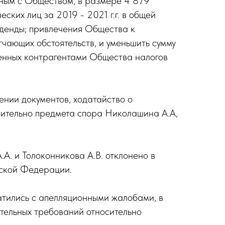
нным с Обществом, в размере 4 879
ских лиц за 2019 - 2021 г.г. в общей
иденды; привлечения Общества к
чающих обстоятельств, и уменьшить сумму
ченных контрагентами Общества налогов
ении документов, ходатайство о
осительно предмета спора Николашина А.А,
. и Толоконникова А.В. отклонено в
йской Федерации.
атились с апелляционными жалобами, в
ятельных требований относительно