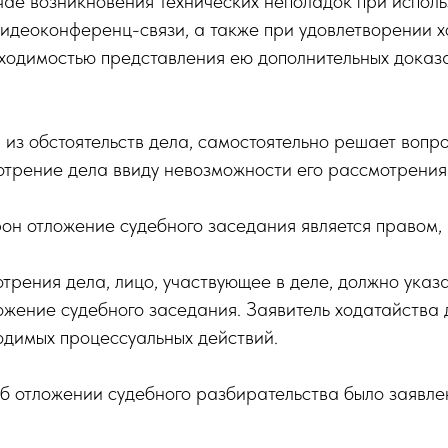
чае возникновения технических неполадок при исполь
 видеоконференц-связи, а также при удовлетворении 
бходимостью представления ею дополнительных доказ
 из обстоятельств дела, самостоятельно решает вопр
мотрение дела ввиду невозможности его рассмотрени
н отложение судебного заседания является правом, 
трения дела, лицо, участвующее в деле, должно указа
ожение судебного заседания. Заявитель ходатайства
димых процессуальных действий.
б отложении судебного разбирательства было заявле