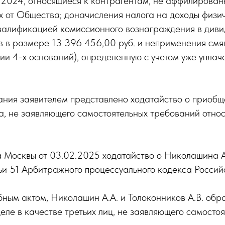
7.2024, относящиеся к контрагентам, не аффилирова
ых от Общества; доначисления налога на доходы физиче
еквалификацией комиссионного вознаграждения в див
в в размере 13 396 456,00 руб. и неприменения смяг
ии 4-х оснований), определенную с учетом уже упла
ания заявителем представлено ходатайство о приобщ
ица, не заявляющего самостоятельных требований отн
Москвы от 03.02.2025 ходатайство о Николашина А.А
тьи 51 Арбитражного процессуального кодекса Росси
бным актом, Николашин А.А. и Толоконников А.В. обр
деле в качестве третьих лиц, не заявляющего самосто