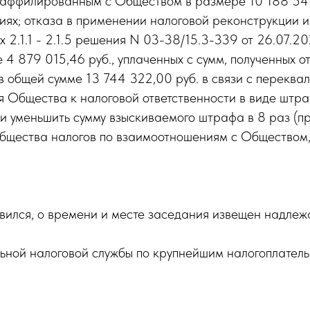
, аффилированным с Обществом в размере 10 188 541
иях; отказа в применении налоговой реконструкции и
х 2.1.1 - 2.1.5 решения N 03-38/15.3-339 от 26.07.2
 879 015,46 руб., уплаченных с сумм, полученных о
. в общей сумме 13 744 322,00 руб. в связи с перек
 Общества к налоговой ответственности в виде штра
и уменьшить сумму взыскиваемого штрафа в 8 раз (п
Общества налогов по взаимоотношениям с Обществом
явился, о времени и месте заседания извещен надле
ой налоговой службы по крупнейшим налогоплательщи