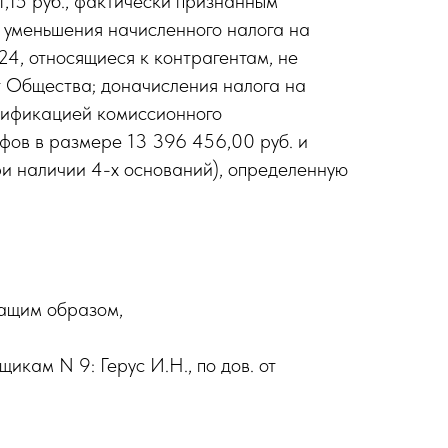
,15 руб., фактически признанным
 уменьшения начисленного налога на
024, относящиеся к контрагентам, не
т Общества; доначисления налога на
валификацией комиссионного
фов в размере 13 396 456,00 руб. и
ри наличии 4-х оснований), определенную
,
жащим образом,
кам N 9: Герус И.Н., по дов. от