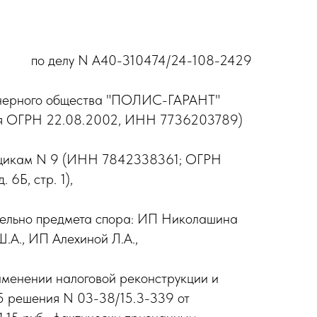
по делу N А40-310474/24-108-2429
ионерного общества "ПОЛИС-ГАРАНТ"
оения ОГРН 22.08.2002, ИНН 7736203789)
льщикам N 9 (ИНН 7842338361; ОГРН
 6Б, стр. 1),
сительно предмета спора: ИП Николашина
.А., ИП Алехиной Л.А.,
именении налоговой реконструкции и
1.5 решения N 03-38/15.3-339 от